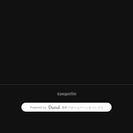
©️penguinfilm
Powered by
無料でホームページをつくろう
AmebaOwnd